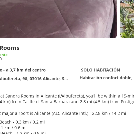
 Rooms
ente
0
e - a 3,7 km del centro
SOLO HABITACIÓN
ufereta, 96, 03016 Alicante, Spain, Alicante
at Sandra Rooms in Alicante (L'Albufereta), you'll be within a 15-minute 
4.4 km) from Castle of Santa Barbara and 2.8 mi (4.5 km) from Posti
major airport is Alicante (ALC-Alicante Intl.) - 22.8 km / 14.2 mi
Beach - 0.3 km / 0.2 mi
 1 km / 0.6 mi
Beach - 1.2 km / 0.8 mi