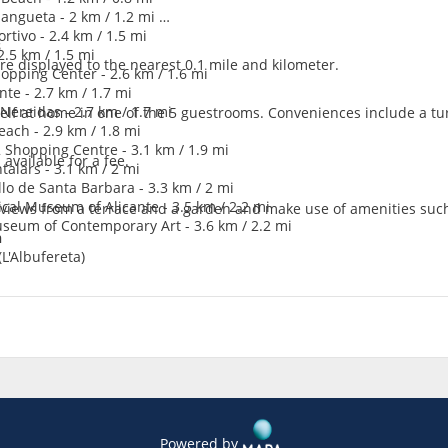
Sangueta - 2 km / 1.2 mi
rtivo - 2.4 km / 1.5 mi
s
 2.5 km / 1.5 mi
re displayed to the nearest 0.1 mile and kilometer.
opping Center - 2.6 km / 1.6 mi
nte - 2.7 km / 1.7 mi
 Nereidas - 2.7 km / 1.7 mi
lf at home in one of the 5 guestrooms. Conveniences include a tu
each - 2.9 km / 1.8 mi
 Shopping Centre - 3.1 km / 1.9 mi
 available for a fee.
talars - 3.1 km / 2 mi
tillo de Santa Barbara - 3.3 km / 2 mi
cal Museum of Alicante - 3.5 km / 2.2 mi
 views from a terrace and a garden and make use of amenities such
useum of Contemporary Art - 3.6 km / 2.2 mi
n
(L'Albufereta)
Powered by