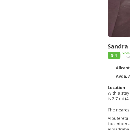
Sandra
Excel
9,4
59
Alicant
Avda. Alb
Location
With a stay 
is 2.7 mi (
The nearest 
Albufereta 
Lucentum -
Almadraba 