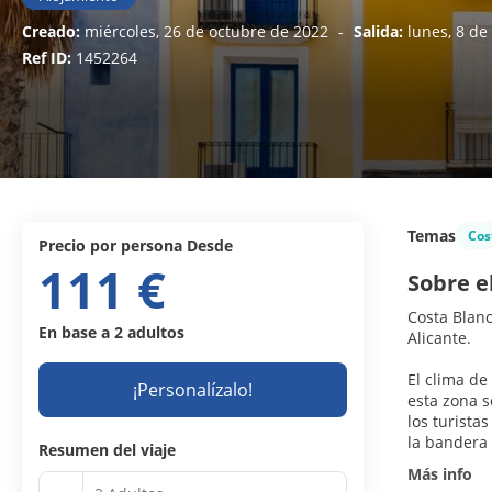
Creado:
miércoles, 26 de octubre de 2022
-
Salida:
lunes, 8 d
Ref ID:
1452264
Temas
Cos
precio por persona Desde
111 €
Sobre e
Costa Blanc
En base a 2 adultos
Alicante.
El clima de
¡Personalízalo!
esta zona s
los turista
la bandera 
Resumen del viaje
Más info