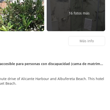
16 fotos más
Más info
Habitación confort doble, accesible para personas con discapacidad (cama de matrimonio) - 1 cama de matrimonio
drive of Alicante Harbour and Albufereta Beach. This hotel
guet Beach.