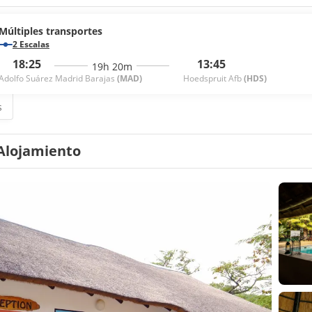
Múltiples transportes
2 Escalas
18:25
13:45
19h 20m
Adolfo Suárez Madrid Barajas
(MAD)
Hoedspruit Afb
(HDS)
s
Alojamiento