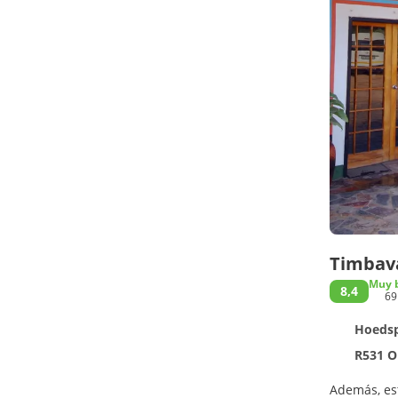
Timbava
Muy 
8,4
69
Hoedspr
R531 Orpen Road, 
Además, est