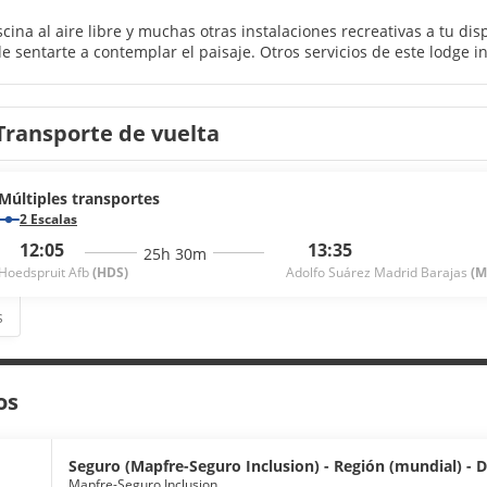
cina al aire libre y muchas otras instalaciones recreativas a tu di
e sentarte a contemplar el paisaje. Otros servicios de este lodge in
una televisión en la zona común.
 como en tu propia casa en cualquiera de las 42 habitaciones. El c
Transporte de vuelta
tículos de higiene personal gratuitos. Entre las comodidades, se incl
 limpieza disponible todos los días.
ambre, pasa por el restaurante de este lodge, que ofrece almuerzos 
Múltiples transportes
isfruta de un detalle de bienvenida gratuito organizado por la re
2 Escalas
omas un bocado. Qué mejor forma de acabar el día que con una beb
12:05
13:35
25h 30m
dos los días de 07:00 a 09:00.
Hoedspruit Afb
(HDS)
Adolfo Suárez Madrid Barajas
(M
 lavandería, una caja fuerte en recepción y café o té en las zon
s
vechar prestaciones como servicio de transporte al aeropuerto (ida
os
Seguro (Mapfre-Seguro Inclusion) - Región (mundial) - Dí
Mapfre-Seguro Inclusion