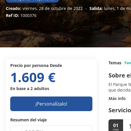
Creado:
viernes, 28 de octubre de 2022
-
Salida:
lunes, 1 de m
Ref ID:
1000376
Temas
Fam
precio por persona Desde
1.609 €
Sobre e
El Parque N
En base a 2 adultos
que decidas
Más info
¡Personalízalo!
Servicio
Resumen del viaje
01
may